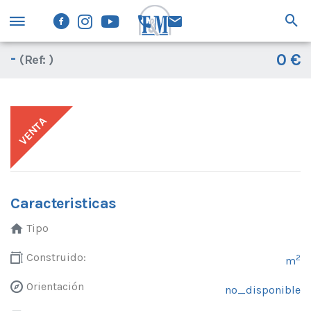
-
0 €
(Ref: )
VENTA
-
Caracteristicas
Tipo
Construido:
2
m
Orientación
no_disponible